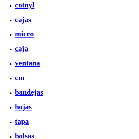
cotnyl
cajas
micro
caja
ventana
cm
bandejas
hojas
tapa
bolsas