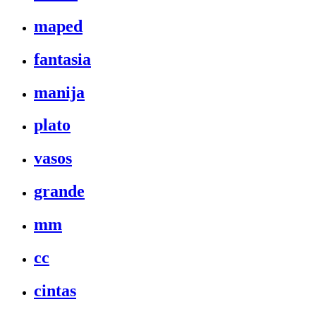
maped
fantasia
manija
plato
vasos
grande
mm
cc
cintas