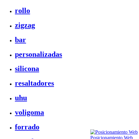
rollo
zigzag
bar
personalizadas
silicona
resaltadores
uhu
voligoma
forrado
Posicionamiento Web