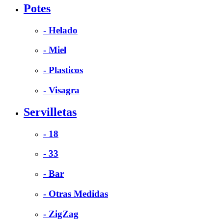
Potes
- Helado
- Miel
- Plasticos
- Visagra
Servilletas
- 18
- 33
- Bar
- Otras Medidas
- ZigZag