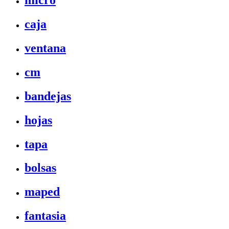
micro
caja
ventana
cm
bandejas
hojas
tapa
bolsas
maped
fantasia