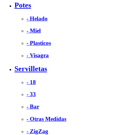
Potes
- Helado
- Miel
- Plasticos
- Visagra
Servilletas
- 18
- 33
- Bar
- Otras Medidas
- ZigZag