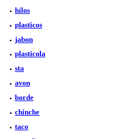
hilos
plasticos
jabon
plasticola
sta
avon
borde
chinche
taco