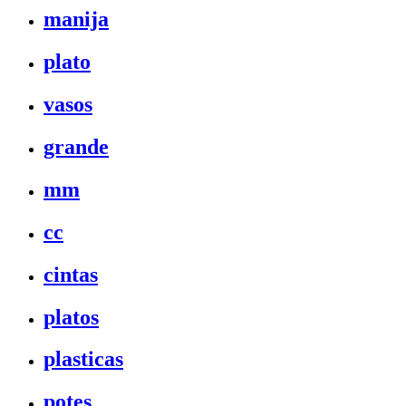
manija
plato
vasos
grande
mm
cc
cintas
platos
plasticas
potes