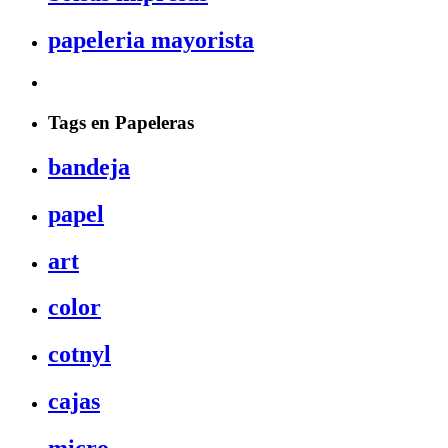
papeleria mayorista
Tags en Papeleras
bandeja
papel
art
color
cotnyl
cajas