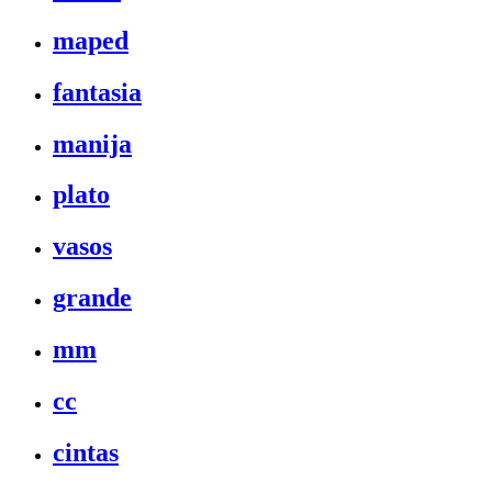
maped
fantasia
manija
plato
vasos
grande
mm
cc
cintas