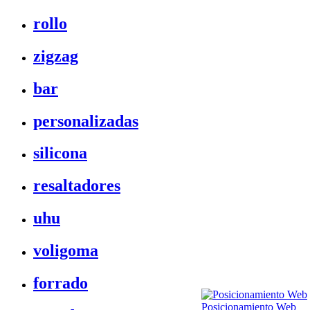
rollo
zigzag
bar
personalizadas
silicona
resaltadores
uhu
voligoma
forrado
Posicionamiento Web