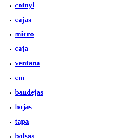
cotnyl
cajas
micro
caja
ventana
cm
bandejas
hojas
tapa
bolsas