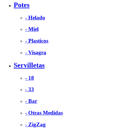
Potes
- Helado
- Miel
- Plasticos
- Visagra
Servilletas
- 18
- 33
- Bar
- Otras Medidas
- ZigZag