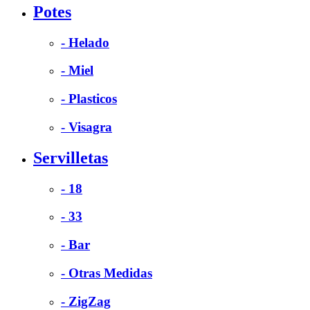
Potes
- Helado
- Miel
- Plasticos
- Visagra
Servilletas
- 18
- 33
- Bar
- Otras Medidas
- ZigZag