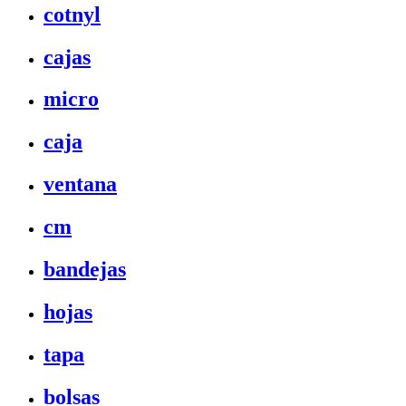
cotnyl
cajas
micro
caja
ventana
cm
bandejas
hojas
tapa
bolsas