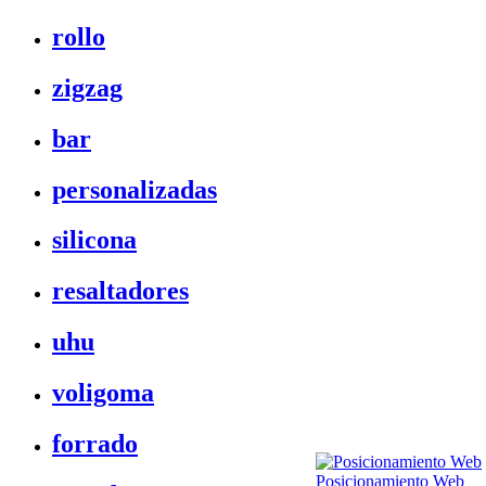
rollo
zigzag
bar
personalizadas
silicona
resaltadores
uhu
voligoma
forrado
Posicionamiento Web