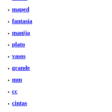
maped
fantasia
manija
plato
vasos
grande
mm
cc
cintas