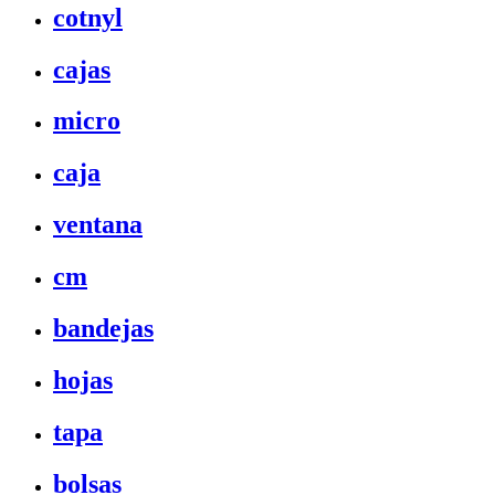
cotnyl
cajas
micro
caja
ventana
cm
bandejas
hojas
tapa
bolsas