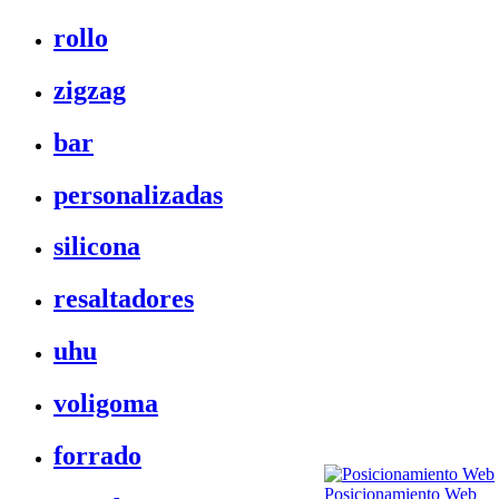
rollo
zigzag
bar
personalizadas
silicona
resaltadores
uhu
voligoma
forrado
Posicionamiento Web