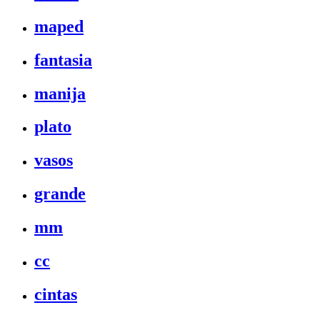
maped
fantasia
manija
plato
vasos
grande
mm
cc
cintas