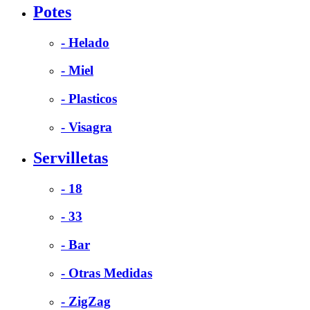
Potes
- Helado
- Miel
- Plasticos
- Visagra
Servilletas
- 18
- 33
- Bar
- Otras Medidas
- ZigZag