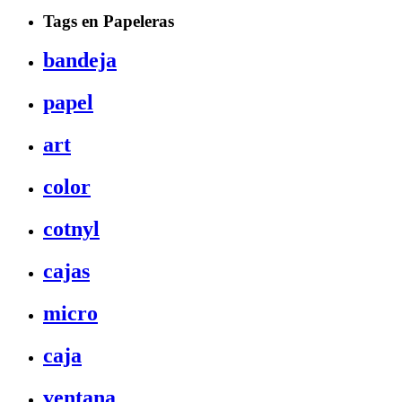
Tags en Papeleras
bandeja
papel
art
color
cotnyl
cajas
micro
caja
ventana