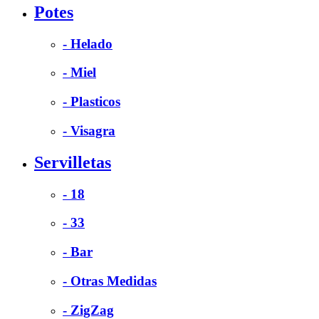
Potes
- Helado
- Miel
- Plasticos
- Visagra
Servilletas
- 18
- 33
- Bar
- Otras Medidas
- ZigZag