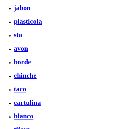
jabon
plasticola
sta
avon
borde
chinche
taco
cartulina
blanco