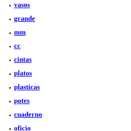
vasos
grande
mm
cc
cintas
platos
plasticas
potes
cuaderno
oficio