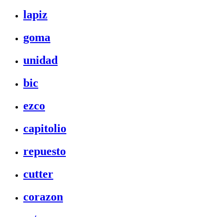
lapiz
goma
unidad
bic
ezco
capitolio
repuesto
cutter
corazon