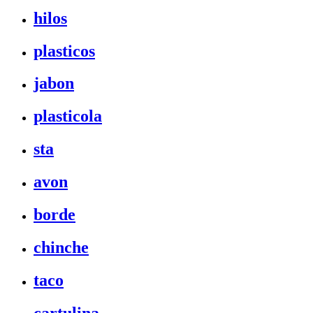
hilos
plasticos
jabon
plasticola
sta
avon
borde
chinche
taco
cartulina