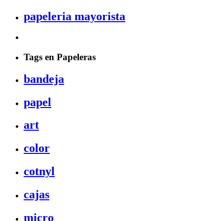
papeleria mayorista
Tags en Papeleras
bandeja
papel
art
color
cotnyl
cajas
micro