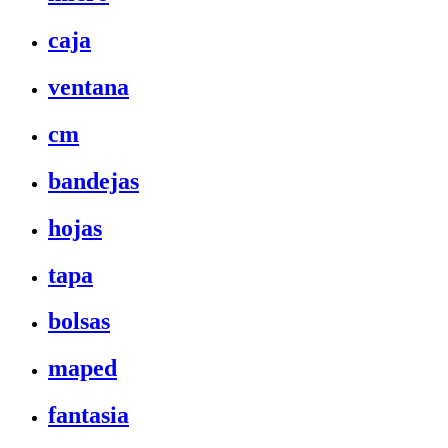
caja
ventana
cm
bandejas
hojas
tapa
bolsas
maped
fantasia