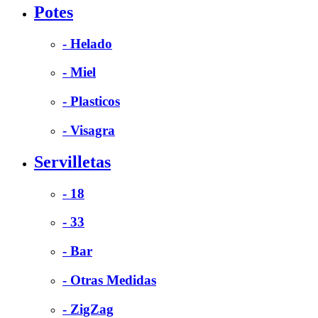
Potes
- Helado
- Miel
- Plasticos
- Visagra
Servilletas
- 18
- 33
- Bar
- Otras Medidas
- ZigZag