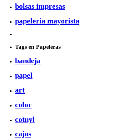
bolsas impresas
papeleria mayorista
Tags en Papeleras
bandeja
papel
art
color
cotnyl
cajas