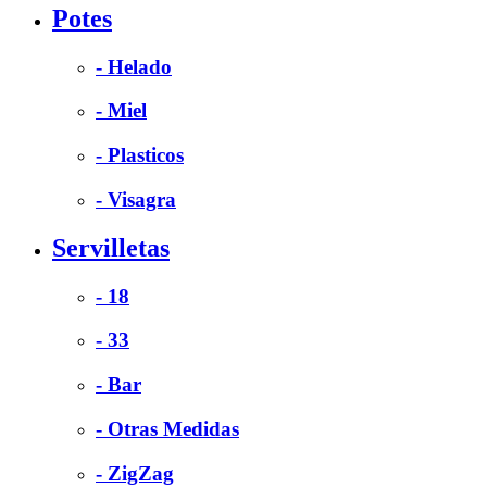
Potes
- Helado
- Miel
- Plasticos
- Visagra
Servilletas
- 18
- 33
- Bar
- Otras Medidas
- ZigZag