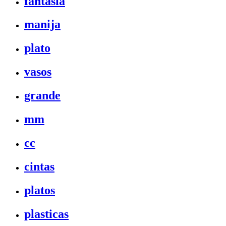
fantasia
manija
plato
vasos
grande
mm
cc
cintas
platos
plasticas