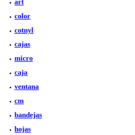
art
color
cotnyl
cajas
micro
caja
ventana
cm
bandejas
hojas