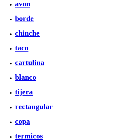
avon
borde
chinche
taco
cartulina
blanco
tijera
rectangular
copa
termicos