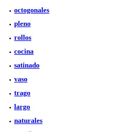
octogonales
pleno
rollos
cocina
satinado
vaso
trago
largo
naturales