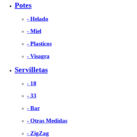
Potes
- Helado
- Miel
- Plasticos
- Visagra
Servilletas
- 18
- 33
- Bar
- Otras Medidas
- ZigZag