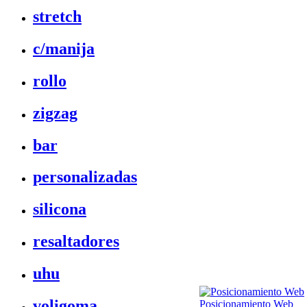
stretch
c/manija
rollo
zigzag
bar
personalizadas
silicona
resaltadores
uhu
voligoma
Posicionamiento Web