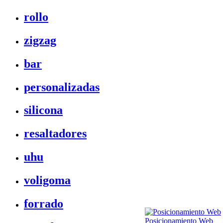
rollo
zigzag
bar
personalizadas
silicona
resaltadores
uhu
voligoma
forrado
Posicionamiento Web