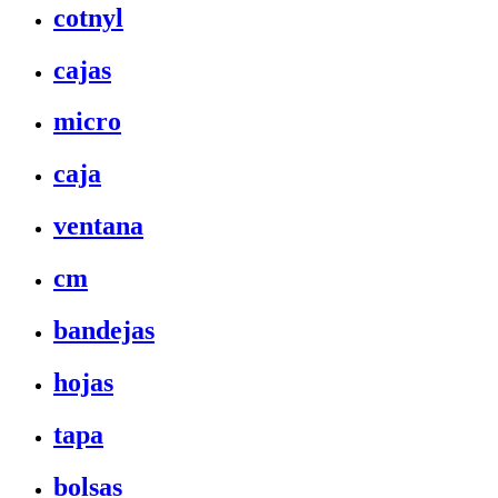
cotnyl
cajas
micro
caja
ventana
cm
bandejas
hojas
tapa
bolsas