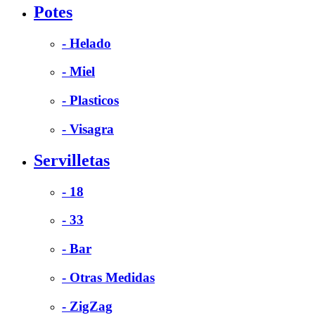
Potes
- Helado
- Miel
- Plasticos
- Visagra
Servilletas
- 18
- 33
- Bar
- Otras Medidas
- ZigZag