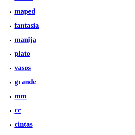
maped
fantasia
manija
plato
vasos
grande
mm
cc
cintas