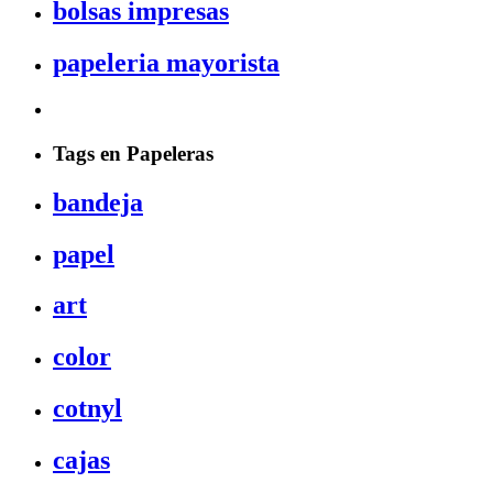
bolsas impresas
papeleria mayorista
Tags en Papeleras
bandeja
papel
art
color
cotnyl
cajas