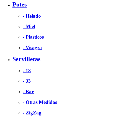
Potes
- Helado
- Miel
- Plasticos
- Visagra
Servilletas
- 18
- 33
- Bar
- Otras Medidas
- ZigZag