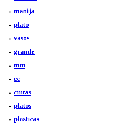
manija
plato
vasos
grande
mm
cc
cintas
platos
plasticas