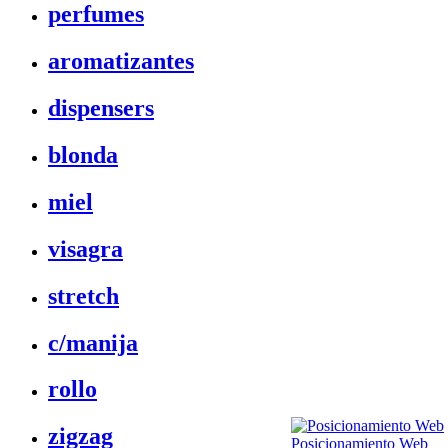
perfumes
aromatizantes
dispensers
blonda
miel
visagra
stretch
c/manija
rollo
zigzag
Posicionamiento Web