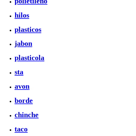
polietileno
hilos
plasticos
jabon
plasticola
sta
avon
borde
chinche
taco