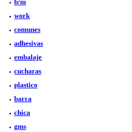
b/m
work
comunes
adhesivas
embalaje
cucharas
plastico
barra
chica
gms