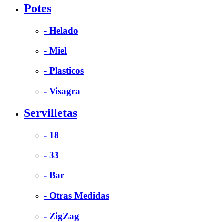
Potes
- Helado
- Miel
- Plasticos
- Visagra
Servilletas
- 18
- 33
- Bar
- Otras Medidas
- ZigZag