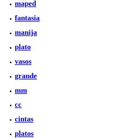
maped
fantasia
manija
plato
vasos
grande
mm
cc
cintas
platos