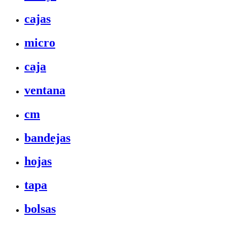
cajas
micro
caja
ventana
cm
bandejas
hojas
tapa
bolsas