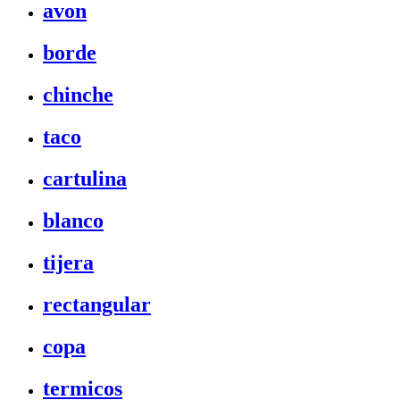
avon
borde
chinche
taco
cartulina
blanco
tijera
rectangular
copa
termicos