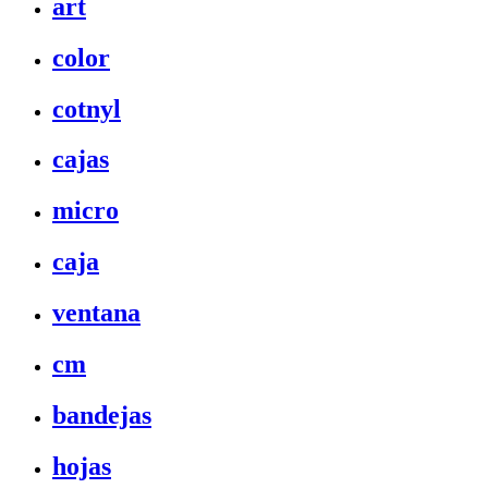
art
color
cotnyl
cajas
micro
caja
ventana
cm
bandejas
hojas