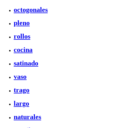
octogonales
pleno
rollos
cocina
satinado
vaso
trago
largo
naturales