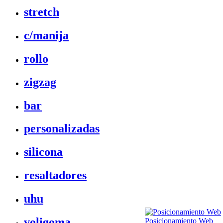
stretch
c/manija
rollo
zigzag
bar
personalizadas
silicona
resaltadores
uhu
voligoma
Posicionamiento Web