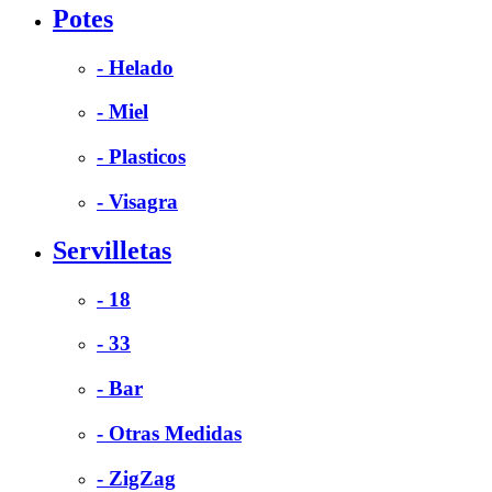
Potes
- Helado
- Miel
- Plasticos
- Visagra
Servilletas
- 18
- 33
- Bar
- Otras Medidas
- ZigZag