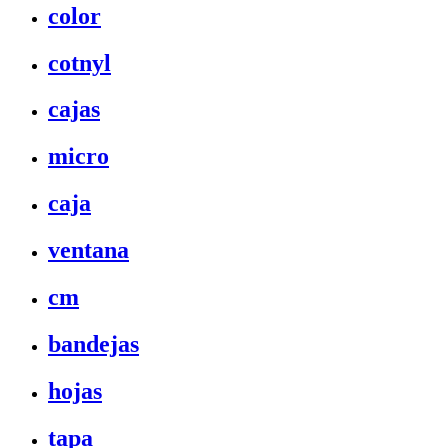
color
cotnyl
cajas
micro
caja
ventana
cm
bandejas
hojas
tapa