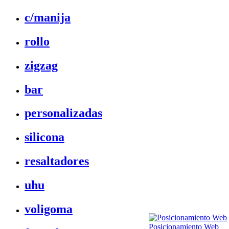
c/manija
rollo
zigzag
bar
personalizadas
silicona
resaltadores
uhu
voligoma
Posicionamiento Web