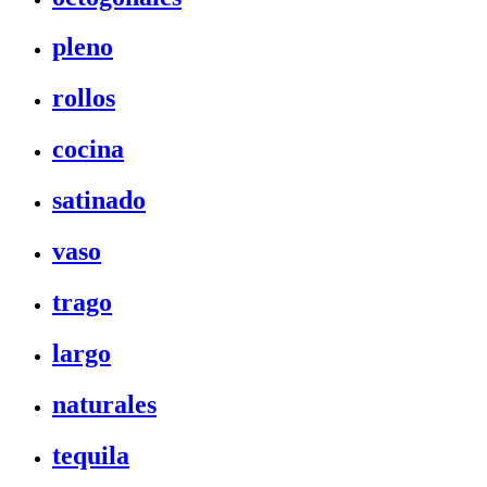
pleno
rollos
cocina
satinado
vaso
trago
largo
naturales
tequila