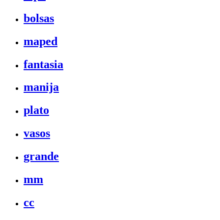
bolsas
maped
fantasia
manija
plato
vasos
grande
mm
cc