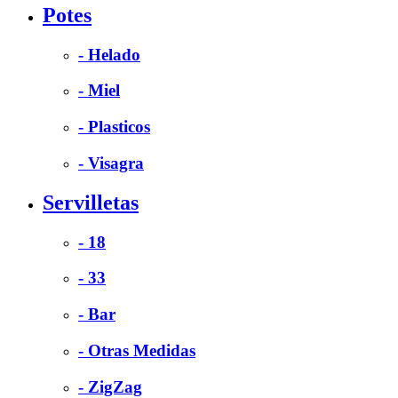
Potes
- Helado
- Miel
- Plasticos
- Visagra
Servilletas
- 18
- 33
- Bar
- Otras Medidas
- ZigZag