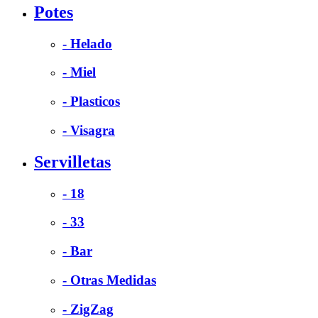
Potes
- Helado
- Miel
- Plasticos
- Visagra
Servilletas
- 18
- 33
- Bar
- Otras Medidas
- ZigZag