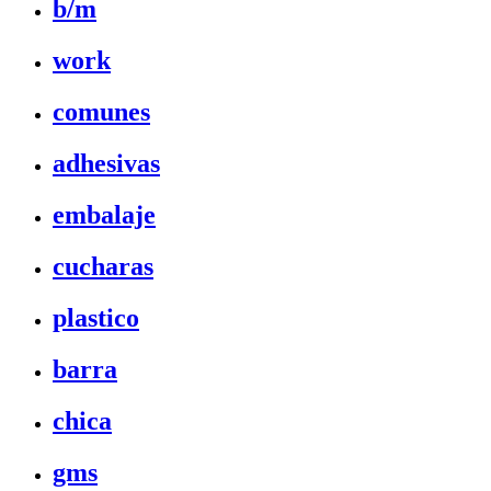
b/m
work
comunes
adhesivas
embalaje
cucharas
plastico
barra
chica
gms