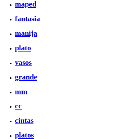
maped
fantasia
manija
plato
vasos
grande
mm
cc
cintas
platos