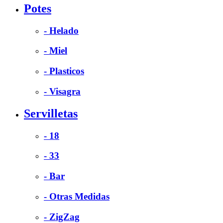
Potes
- Helado
- Miel
- Plasticos
- Visagra
Servilletas
- 18
- 33
- Bar
- Otras Medidas
- ZigZag