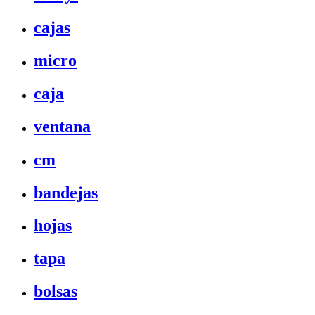
cajas
micro
caja
ventana
cm
bandejas
hojas
tapa
bolsas