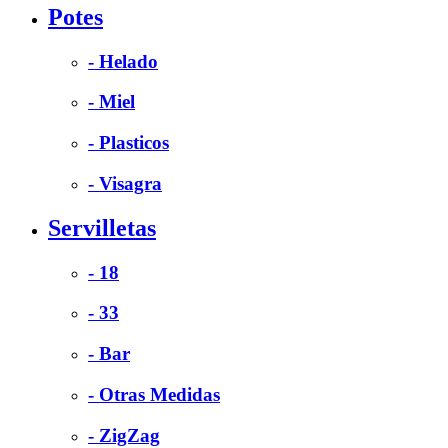
Potes
- Helado
- Miel
- Plasticos
- Visagra
Servilletas
- 18
- 33
- Bar
- Otras Medidas
- ZigZag