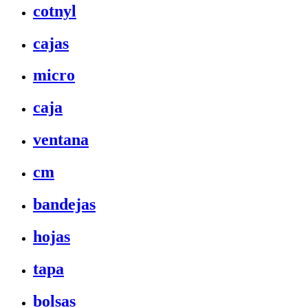
cotnyl
cajas
micro
caja
ventana
cm
bandejas
hojas
tapa
bolsas