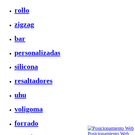
rollo
zigzag
bar
personalizadas
silicona
resaltadores
uhu
voligoma
forrado
Posicionamiento Web