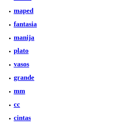
maped
fantasia
manija
plato
vasos
grande
mm
cc
cintas