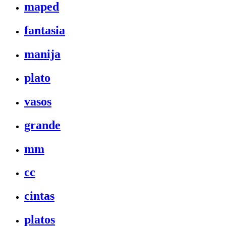
maped
fantasia
manija
plato
vasos
grande
mm
cc
cintas
platos