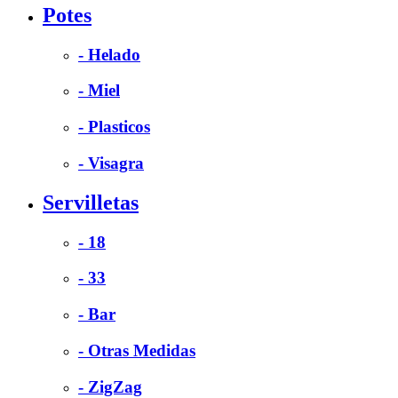
Potes
- Helado
- Miel
- Plasticos
- Visagra
Servilletas
- 18
- 33
- Bar
- Otras Medidas
- ZigZag