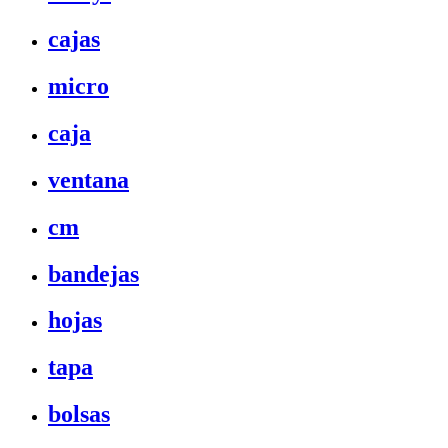
cajas
micro
caja
ventana
cm
bandejas
hojas
tapa
bolsas